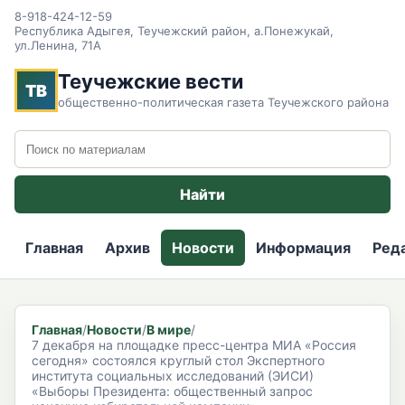
8-918-424-12-59
Республика Адыгея, Теучежский район, а.Понежукай,
ул.Ленина, 71А
Теучежские вести
ТВ
общественно-политическая газета Теучежского района
Поиск по сайту
Найти
Главная
Архив
Новости
Информация
Ред
Главная
/
Новости
/
В мире
/
7 декабря на площадке пресс-центра МИА «Россия
сегодня» состоялся круглый стол Экспертного
института социальных исследований (ЭИСИ)
«Выборы Президента: общественный запрос