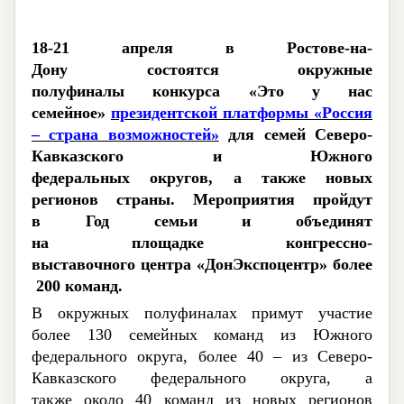
1
8-
21 апреля
в
Ростове
-на-
Дону
состо
ятся
окружные
полуфиналы
конкурса «Это у нас
семейное»
президентской платформы «Россия
– страна возможностей»
для семей Северо-
Кавказского
и
Южного
федеральны
х
округов, а также
новых
регионов страны
.
Мероприятия
пройдут
в
Год семьи
и
объединят
на
площадке
конгрессно
-
выставочно
го
центр
а
«
ДонЭкспоцентр
»
более
2
00
команд.
В
окружных полуфиналах
примут участие
более 130 семейных команд из Южного
федерального округа,
более
40
–
из
Северо-
Кавказского федерального округа, а
также
около
40 команд из новых регионов