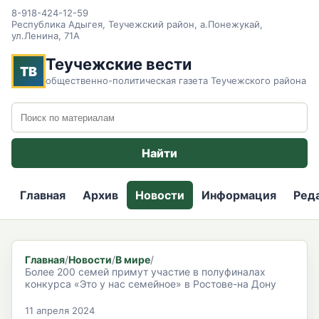
8-918-424-12-59
Республика Адыгея, Теучежский район, а.Понежукай,
ул.Ленина, 71А
Теучежские вести
ТВ
общественно-политическая газета Теучежского района
Поиск по сайту
Найти
Главная
Архив
Новости
Информация
Ред
Главная
/
Новости
/
В мире
/
Более 200 семей примут участие в полуфиналах
конкурса «Это у нас семейное» в Ростове-на Дону
11 апреля 2024