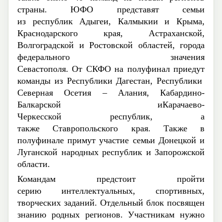
страны.
ЮФО представят семьи
из
р
еспублик
Адыгеи, Калмыкии и Крыма,
Краснодарского края, Астраханской,
Волгоградской и Ростовской областей, города
федерального значения
Севастополя.
От
СКФО
на полуфинал приедут
команды
из
Республики
Дагестан,
Республики
Северн
ая
Осети
я
– Алани
я
, Кабардино-
Балкарской
и
Карачаево-
Черкесской
р
еспублик,
а
также
Ставропольского края. Также в
полуфинале примут участие семьи Донецкой и
Луганской
н
ародных
р
еспублик и Запорожской
области.
Командам
предстоит
пройти
серию
интеллектуальных, спортивных,
творческих заданий
. Отдельный блок посвящен
знанию родных регионов.
Участникам нужно