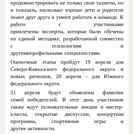
продемонстрировать не только свои
таланты
, но
и показать, насколько хорошо дети и родители
знают друг друга и умеют работать в команде.
К
работе с участниками
привлечены
эксперты,
которые были обучены
по
единой метод
ике, разработанной совместно
с
психолог
ами
и
други
ми
профильны
ми
специалист
ами.
О
ценочны
е
этапы
пройдут
19 апреля для
Северо-Кавказского федерального округа и
новых регионов, 20 апреля
– для
Южного
федерального округа.
21 апреля будут объявлены
фамилии
семей
победителей.
В этот день участников
также ждут
познавательные лекции и мастер-
классы, открытые дискуссии,
концертная
программа,
спортивные игры и
другие
активности
.