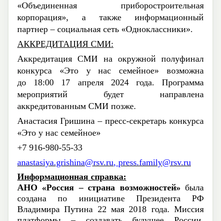
«Объединенная приборостроительная
корпорация», а также информационный
партнер – социальная сеть «Одноклассники».
АККРЕДИТАЦИЯ СМИ:
Аккредитация СМИ на
окружной полуфинал
конкурса
«
Это у нас семейное
» возможна
до
18:00 17 апреля
2024 года. Программа
мероприятий будет направлена
аккредитованным СМИ позже.
Анастасия Гришина
– пресс-секретарь конкурса
«
Это у нас семейное
»
+7 916-
980-55-33
anastasiya.grishina@rsv.ru
,
press.family@rsv.ru
Информационная справка:
АНО «Россия – страна возможностей»
была
создана по инициативе Президента РФ
Владимира Путина 22 мая 2018 года. Миссия
платформы – создавать будущее России,