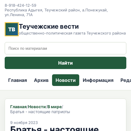
8-918-424-12-59
Республика Адыгея, Теучежский район, а.Понежукай,
ул.Ленина, 71А
Теучежские вести
ТВ
общественно-политическая газета Теучежского района
Поиск по сайту
Найти
Главная
Архив
Новости
Информация
Ред
Главная
/
Новости
/
В мире
/
Братья - настоящие патриоты
9 ноября 2023
Братья - настоящие