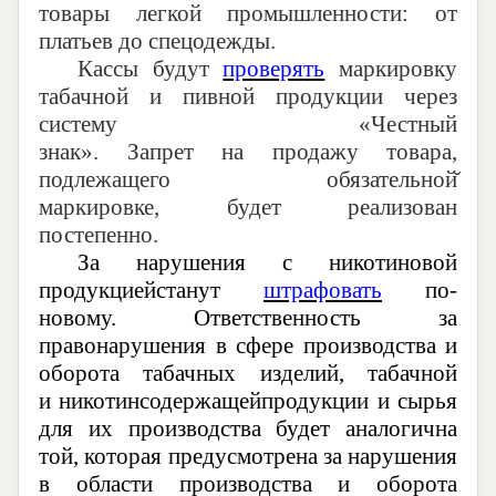
товары легкой промышленности: от
платьев до спецодежды.
К
ассы
будут
проверя
ть
маркировку
таба
чной
и пив
ной продукции через
систему
«Честный
знак»
.
З
апрет
на
продаж
у
товара,
подлежащего
обязательной
маркировке,
будет реализован
постепенно.
З
а нарушения с никотиновой
продукцией
станут
штраф
овать
по
-
новому
. Ответственность за
правонарушения в сфере производства и
оборота табачных изделий, табачной
и
никотинсодержащей
продукции и сырья
для их производства будет аналогична
той, которая предусмотрена за нарушения
в области
производства и оборота