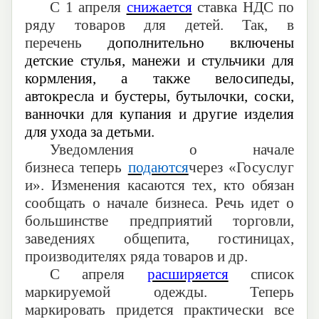
С 1 апреля
снижается
ставка НДС по
ряду товаров для детей
. Так, в
перечень
дополнительно включены
детские стулья, манежи и стульчики для
кормления, а также велосипеды,
автокресла и бустеры, бутылочки, соски,
ванночки для купания и другие изделия
для ухода за детьми.
У
ведомления о начале
бизнеса
теперь
подаются
через
«Г
осуслуг
и
»
.
Изменения
касаются
тех, кто обязан
сообщать о начале бизнеса. Речь идет о
большинстве предприятий торговли,
заведениях общепита, гостиницах,
производителях ряда товаров и др.
С апреля
расширяется
список
маркируемой одежды
. Теперь
маркировать придется практически все