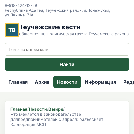
8-918-424-12-59
Республика Адыгея, Теучежский район, а.Понежукай,
ул.Ленина, 71А
Теучежские вести
ТВ
общественно-политическая газета Теучежского района
Поиск по сайту
Найти
Главная
Архив
Новости
Информация
Ред
Главная
/
Новости
/
В мире
/
Что меняется в законодательстве
дляпредпринимателей с апреля: разъясняет
Корпорация МСП