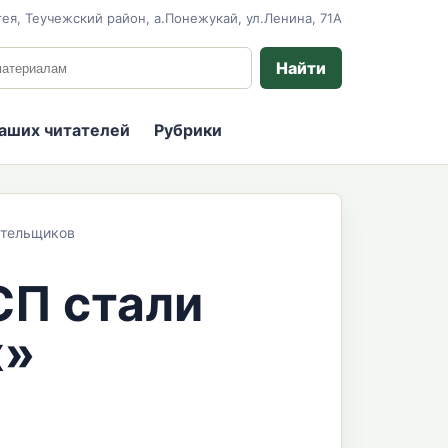
ея, Теучежский район, а.Понежукай, ул.Ленина, 71А
 сайту
Найти
наших читателей
Рубрики
ательщиков
СП стали
х»