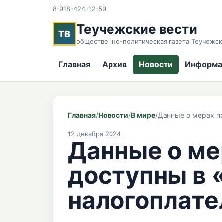
8-918-424-12-59
Теучежские вести
ТВ
общественно-политическая газета Теучежск
Главная
Архив
Новости
Информа
Главная
/
Новости
/
В мире
/
Данные о мерах п
12 декабря 2024
Данные о м
доступны в 
налогоплат