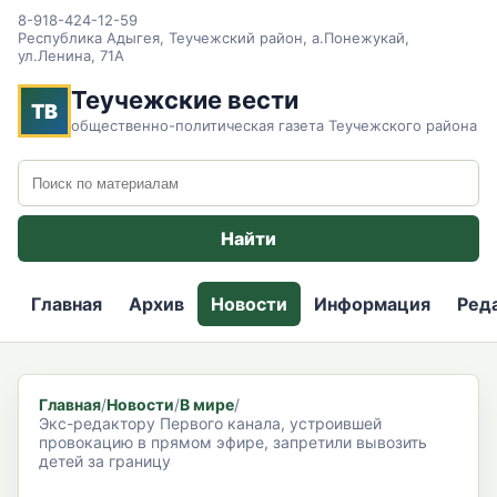
8-918-424-12-59
Республика Адыгея, Теучежский район, а.Понежукай,
ул.Ленина, 71А
Теучежские вести
ТВ
общественно-политическая газета Теучежского района
Поиск по сайту
Найти
Главная
Архив
Новости
Информация
Ред
Главная
/
Новости
/
В мире
/
Экс-редактору Первого канала, устроившей
провокацию в прямом эфире, запретили вывозить
детей за границу