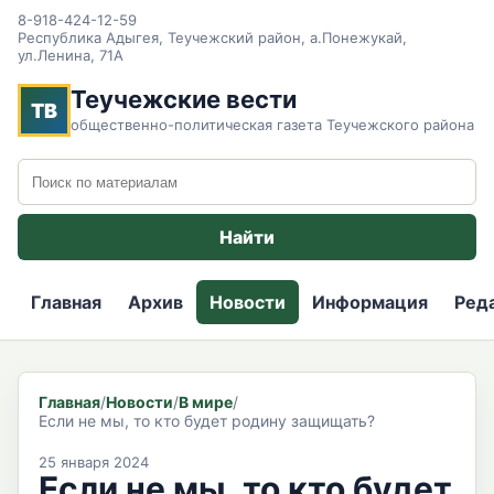
8-918-424-12-59
Республика Адыгея, Теучежский район, а.Понежукай,
ул.Ленина, 71А
Теучежские вести
ТВ
общественно-политическая газета Теучежского района
Поиск по сайту
Найти
Главная
Архив
Новости
Информация
Ред
Главная
/
Новости
/
В мире
/
Если не мы, то кто будет родину защищать?
25 января 2024
Если не мы, то кто будет