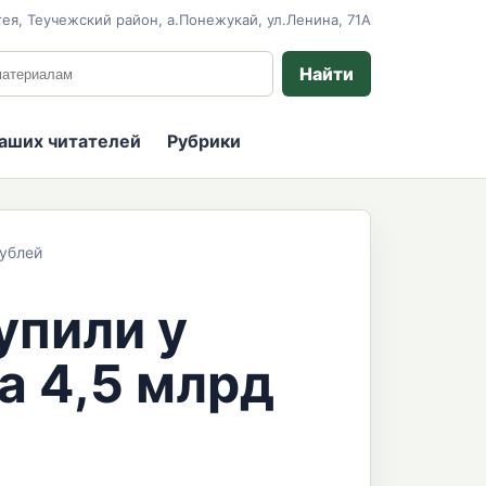
ея, Теучежский район, а.Понежукай, ул.Ленина, 71А
 сайту
Найти
наших читателей
Рубрики
рублей
упили у
а 4,5 млрд