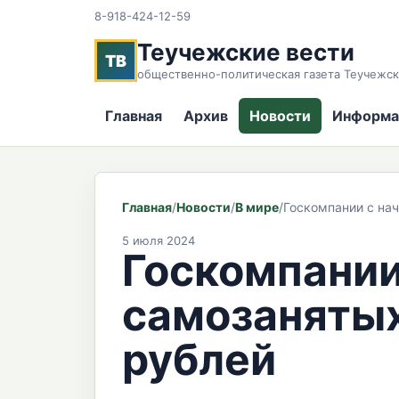
8-918-424-12-59
Теучежские вести
ТВ
общественно-политическая газета Теучежск
Главная
Архив
Новости
Информа
Главная
/
Новости
/
В мире
/
Госкомпании с нач
5 июля 2024
Госкомпании 
самозанятых
рублей