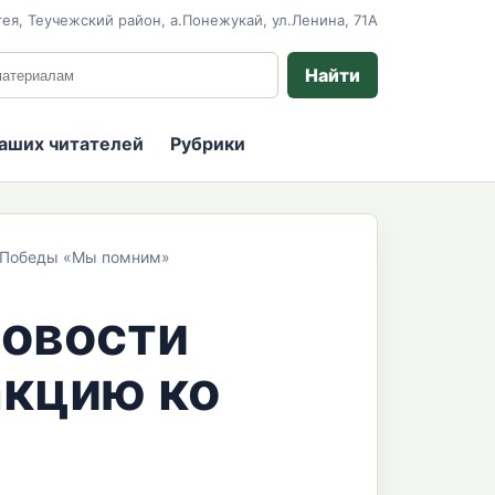
ея, Теучежский район, а.Понежукай, ул.Ленина, 71А
 сайту
Найти
наших читателей
Рубрики
ю Победы «Мы помним»
Новости
акцию ко