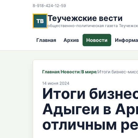
8-918-424-12-59
Теучежские вести
ТВ
общественно-политическая газета Теучежск
Главная
Архив
Новости
Информа
Главная
/
Новости
/
В мире
/
Итоги бизнес-мис
14 июня 2024
Итоги бизне
Адыгеи в Ар
отличным ре