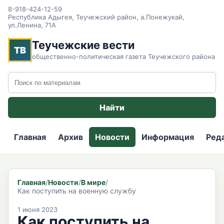
8-918-424-12-59
Республика Адыгея, Теучежский район, а.Понежукай,
ул.Ленина, 71А
Теучежские вести
ТВ
общественно-политическая газета Теучежского района
Поиск по сайту
Найти
Главная
Архив
Новости
Информация
Ред
Главная
/
Новости
/
В мире
/
Как поступить на военную службу
1 июня 2023
Как поступить на