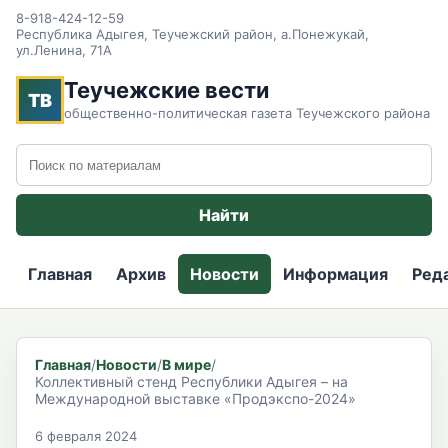
8-918-424-12-59
Республика Адыгея, Теучежский район, а.Понежукай,
ул.Ленина, 71А
Теучежские вести
ТВ
общественно-политическая газета Теучежского района
Поиск по сайту
Найти
Главная
Архив
Новости
Информация
Ред
Главная
/
Новости
/
В мире
/
Коллективный стенд Республики Адыгея – на
Международной выставке «Продэкспо-2024»
6 февраля 2024