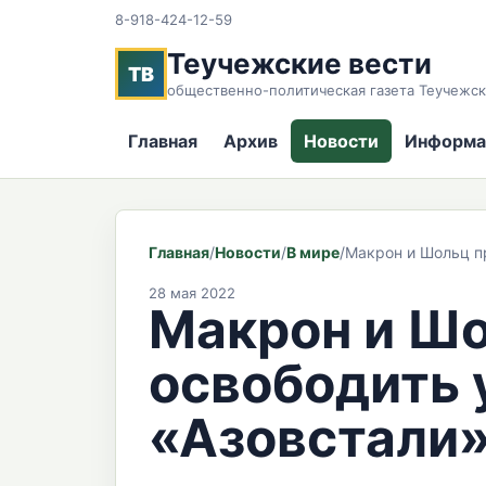
8-918-424-12-59
Теучежские вести
ТВ
общественно-политическая газета Теучежск
Главная
Архив
Новости
Информа
Главная
/
Новости
/
В мире
/
Макрон и Шольц п
28 мая 2022
Макрон и Шо
освободить 
«Азовстали