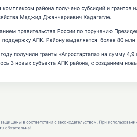
омплексом района получено субсидий и грантов на
озяйства Меджид Джанчериевич Хадагатле.
манием правительства России по поручению Президе
а поддержку АПК. Району выделяется более 80 млн 
оду получили гранты «Агростартапа» на сумму 4,9 м
лось 3 новых субъекта АПК района, с созданием новы
, защищены в соответствии с законодательством. При использовани
ru обязательна!