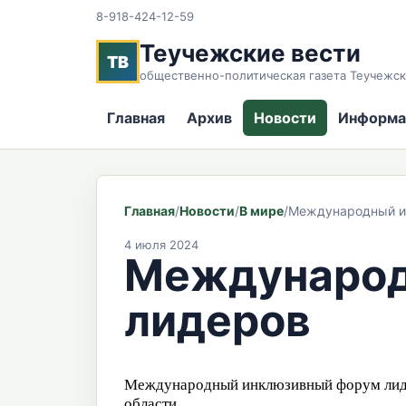
8-918-424-12-59
Теучежские вести
ТВ
общественно-политическая газета Теучежск
Главная
Архив
Новости
Информа
Главная
/
Новости
/
В мире
/
Международный и
4 июля 2024
Международ
лидеров
Международный инклюзивный форум лидер
области.