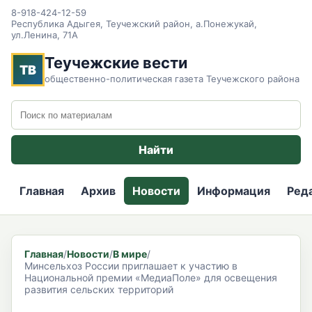
8-918-424-12-59
Республика Адыгея, Теучежский район, а.Понежукай,
ул.Ленина, 71А
Теучежские вести
ТВ
общественно-политическая газета Теучежского района
Поиск по сайту
Найти
Главная
Архив
Новости
Информация
Ред
Главная
/
Новости
/
В мире
/
Минсельхоз России приглашает к участию в
Национальной премии «МедиаПоле» для освещения
развития сельских территорий