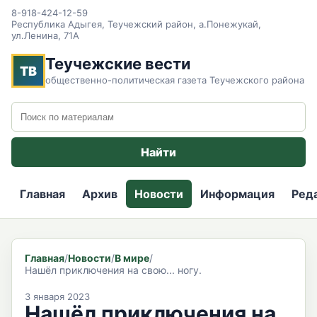
8-918-424-12-59
Республика Адыгея, Теучежский район, а.Понежукай,
ул.Ленина, 71А
Теучежские вести
ТВ
общественно-политическая газета Теучежского района
Поиск по сайту
Найти
Главная
Архив
Новости
Информация
Ред
Главная
/
Новости
/
В мире
/
Нашёл приключения на свою... ногу.
3 января 2023
Нашёл приключения на