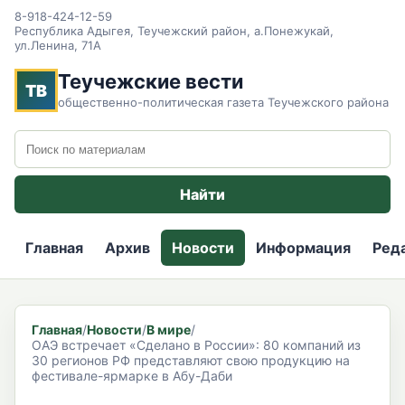
8-918-424-12-59
Республика Адыгея, Теучежский район, а.Понежукай,
ул.Ленина, 71А
Теучежские вести
ТВ
общественно-политическая газета Теучежского района
Поиск по сайту
Найти
Главная
Архив
Новости
Информация
Ред
Главная
/
Новости
/
В мире
/
ОАЭ встречает «Сделано в России»: 80 компаний из
30 регионов РФ представляют свою продукцию на
фестивале-ярмарке в Абу-Даби