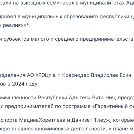
азали на выездных семинарах в муниципалитетах А
провел в муниципальных образованиях республики 
 реалиях»*.
 субъектов малого и среднего предпринимательства
.
азделения АО «РЭЦ» в г. Краснодар Владислав Есин,
в в 2024 году;
ромышленности Республики Адыгея» Рита Чич, пред
и предпринимателей по программе «Гарантийный ф
спорта МадинаХоретлева и Данизет Тлеуж, которые
фере внешнеэкономической деятельности, и плане 