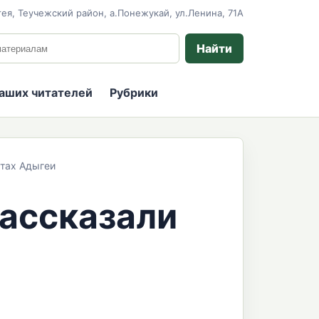
ея, Теучежский район, а.Понежукай, ул.Ленина, 71А
 сайту
Найти
наших читателей
Рубрики
етах Адыгеи
рассказали