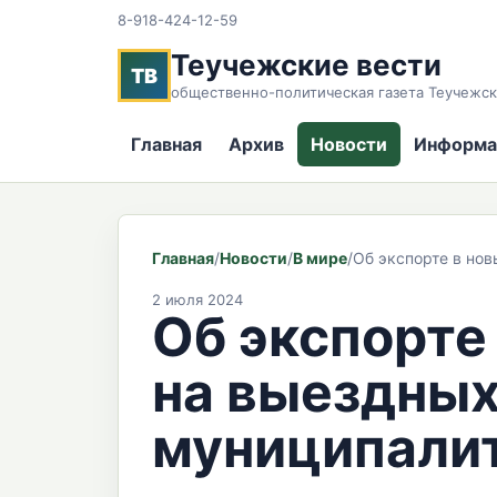
8-918-424-12-59
Теучежские вести
ТВ
общественно-политическая газета Теучежск
Главная
Архив
Новости
Информа
Главная
/
Новости
/
В мире
/
Об экспорте в но
2 июля 2024
Об экспорте
на выездных
муниципали