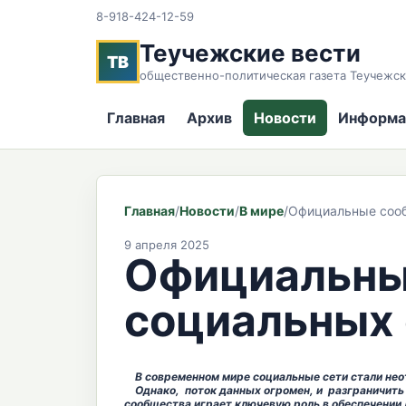
8-918-424-12-59
Теучежские вести
ТВ
общественно-политическая газета Теучежск
Главная
Архив
Новости
Информа
Главная
/
Новости
/
В мире
/
Официальные сооб
9 апреля 2025
Официальные
социальных
В современном мире социальные сети стали нео
Однако, поток данных огромен, и разграничить 
сообщества играет ключевую роль в обеспечении