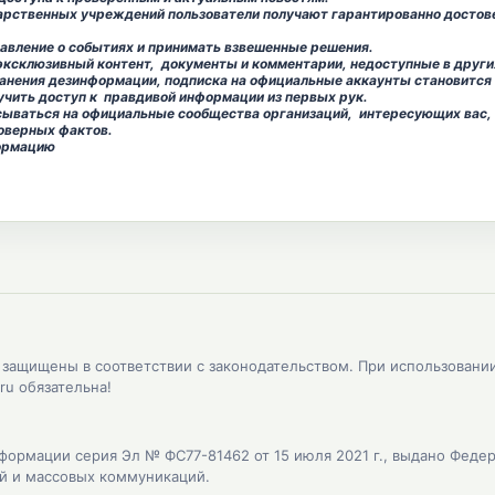
арственных учреждений пользователи получают гарантированно достов
авление о событиях и принимать взвешенные решения.
склюзивный контент, документы и комментарии, недоступные в други
нения дезинформации, подписка на официальные аккаунты становится 
учить доступ к правдивой информации из первых рук.
ваться на официальные сообщества организаций, интересующих вас, ч
оверных фактов.
ормацию
, защищены в соответствии с законодательством. При использовани
ru обязательна!
формации серия Эл № ФС77-81462 от 15 июля 2021 г., выдано Феде
ий и массовых коммуникаций.