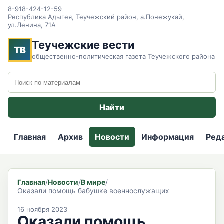
8-918-424-12-59
Республика Адыгея, Теучежский район, а.Понежукай,
ул.Ленина, 71А
Теучежские вести
ТВ
общественно-политическая газета Теучежского района
Поиск по сайту
Найти
Главная
Архив
Новости
Информация
Ред
Главная
/
Новости
/
В мире
/
Оказали помощь бабушке военнослужащих
16 ноября 2023
Оказали помощь