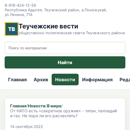
8-918-424-12-59
Республика Адыгея, Теучежский район, а.Понежукай,
ул.Ленина, 71А
Теучежские вести
ТВ
общественно-политическая газета Теучежского района
Поиск по сайту
Найти
Главная
Архив
Новости
Информация
Ред
Главная
/
Новости
/
В мире
/
От НАТО есть «секретное оружие» - титан, палладий
и газ. Не пора ли его расчехлять?
14 сентября 2022