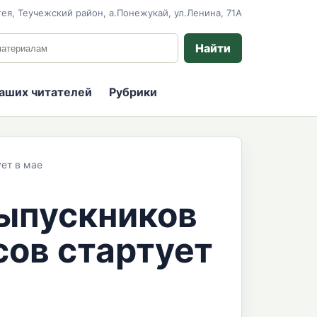
ея, Теучежский район, а.Понежукай, ул.Ленина, 71А
 сайту
Найти
наших читателей
Рубрики
ет в мае
выпускников
сов стартует