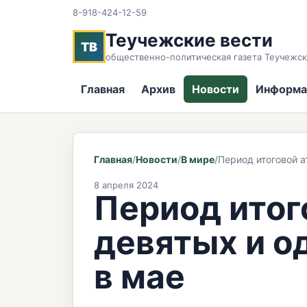
8-918-424-12-59
Теучежские вести
ТВ
общественно-политическая газета Теучежск
Главная
Архив
Новости
Информа
Главная
/
Новости
/
В мире
/
Период итоговой а
8 апреля 2024
Период итог
девятых и о
в мае