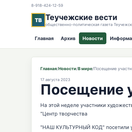
8-918-424-12-59
Теучежские вести
ТВ
общественно-политическая газета Теучежск
Главная
Архив
Новости
Информа
Главная
/
Новости
/
В мире
/
Посещение участн
17 августа 2023
Посещение 
На этой неделе участники художест
"Центр творчества
"НАШ КУЛЬТУРНЫЙ КОД" посетили уч