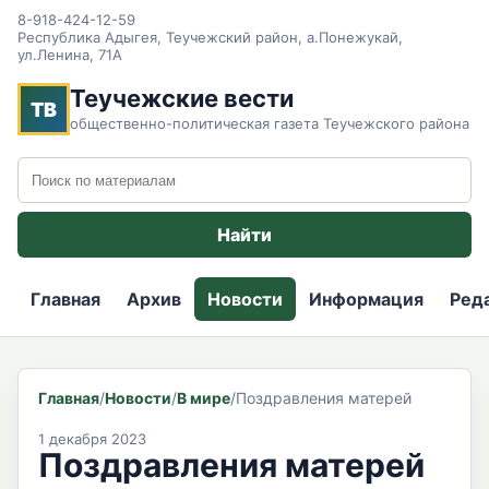
8-918-424-12-59
Республика Адыгея, Теучежский район, а.Понежукай,
ул.Ленина, 71А
Теучежские вести
ТВ
общественно-политическая газета Теучежского района
Поиск по сайту
Найти
Главная
Архив
Новости
Информация
Ред
Главная
/
Новости
/
В мире
/
Поздравления матерей
1 декабря 2023
Поздравления матерей