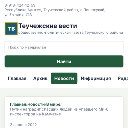
8-918-424-12-59
Республика Адыгея, Теучежский район, а.Понежукай,
ул.Ленина, 71А
Теучежские вести
ТВ
общественно-политическая газета Теучежского района
Поиск по сайту
Найти
Главная
Архив
Новости
Информация
Ред
Главная
/
Новости
/
В мире
/
Путин наградит спасших людей из упавшего Ми-8
инспекторов на Камчатке
2 апреля 2022