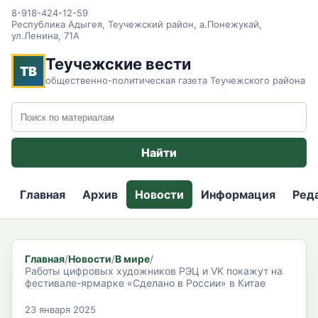
8-918-424-12-59
Республика Адыгея, Теучежский район, а.Понежукай,
ул.Ленина, 71А
Теучежские вести
ТВ
общественно-политическая газета Теучежского района
Поиск по сайту
Найти
Главная
Архив
Новости
Информация
Ред
Главная
/
Новости
/
В мире
/
Работы цифровых художников РЭЦ и VK покажут на
фестивале-ярмарке «Сделано в России» в Китае
23 января 2025