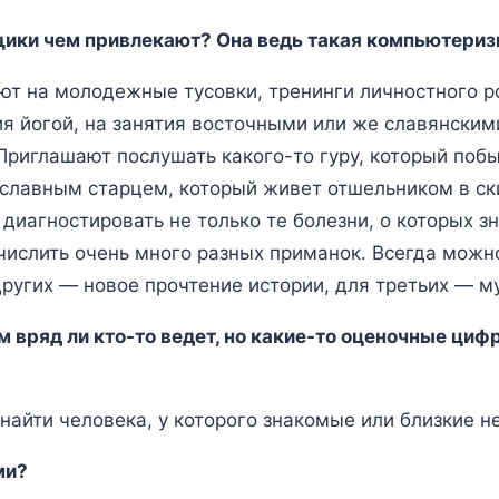
ки чем привлекают? Она ведь такая компьютеризи
ют на молодежные тусовки, тренинги личностного р
тия йогой, на занятия восточными или же славянски
Приглашают послушать какого-то гуру, который побы
ославным старцем, который живет отшельником в ски
диагностировать не только те болезни, о которых зна
числить очень много разных приманок. Всегда можн
других — новое прочтение истории, для третьих — м
ам вряд ли кто-то ведет, но какие-то оценочные ци
 найти человека, у которого знакомые или близкие 
ми?