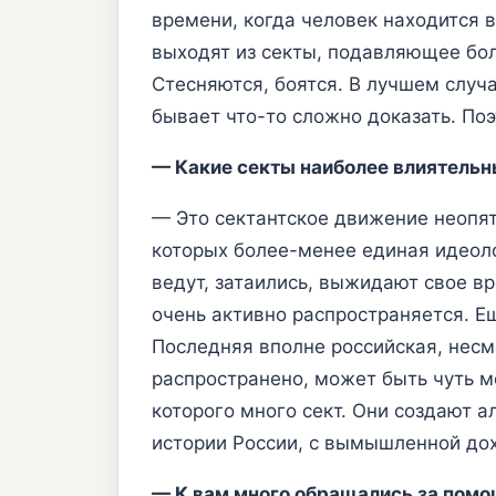
времени, когда человек находится в
выходят из секты, подавляющее боль
Стесняются, боятся. В лучшем случа
бывает что-то сложно доказать. По
— Какие секты наиболее влиятельн
— Это сектантское движение неопяти
которых более-менее единая идеоло
ведут, затаились, выжидают свое в
очень активно распространяется. Е
Последняя вполне российская, несм
распространено, может быть чуть м
которого много сект. Они создают 
истории России, с вымышленной до
— К вам много обращались за пом