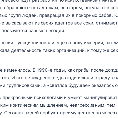
 обращаются к гадалкам, знахарям, вступают в сек
лых групп людей, превращая их в покорных рабов. К
е высасывают из своих адептов все соки, отнимают
м пользуются разные негодяи.
оссии функционировали еще в эпоху империи, затем
кала деятельность таких организаций, к тому же се
е изменилось. В 1990-е годы, как грибы после дожд
ов. И это не мудрено, ведь люди искали отраду, сп
и группировками, а «светлое будущее» оказалось 
о прекрасными психологами и умеют манипулироват
ким критическим мышлением, неагрессивным, тем, 
ну. Сегодня людей вербуют преимущественно через 