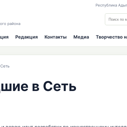
Республика Адыг
Поиск по
ого района
ция
Редакция
Контакты
Медиа
Творчество 
 Сеть
шие в Сеть
к и вовсю идут разработки по искусственному интел