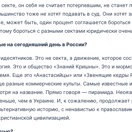
 секте, он себя не считает потерпевшим, не станет п
шинство тоже не хотят подавать в суд. Они хотят з
е, может быть, один процент соглашается бороться 
этому бороться с разными сектами юридически очен
ые на сегодняшний день в России?
десятников. Это не секта, а движение, которое сос
гия. Это и общество «Знаний Кришны». Это и мормо
ремя. Еще это «Анастасийцы» или «Звенящие кедры Р
ще разные коммерческие культы. Самые известные и
отря на название. Прямо говоря — пирамида. Неояз
еньше, чем в Украине. И, к сожалению, продолжает 
альтернативную историю, с ненавистью к православи
христианской цивилизацией.
ощью?