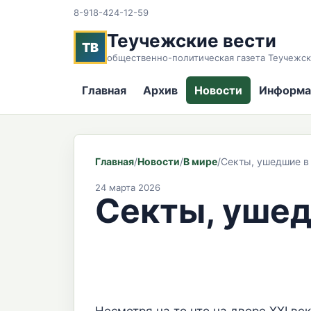
8-918-424-12-59
Теучежские вести
ТВ
общественно-политическая газета Теучежск
Главная
Архив
Новости
Информа
Главная
/
Новости
/
В мире
/
Секты, ушедшие в
24 марта 2026
Секты, ушед
Несмотря на то что на дворе XXI ве