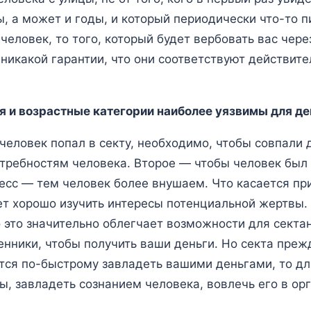
, а может и годы, и который периодически что-то пи
ловек, то того, который будет вербовать вас через
т никакой гарантии, что они соответствуют действите
я и возрастные категории наиболее уязвимы для 
человек попал в секту, необходимо, чтобы совпали
требностям человека. Второе — чтобы человек был в
есс — тем человек более внушаем. Что касается прим
хорошо изучить интересы потенциальной жертвы. Е
 это значительно облегчает возможности для секта
ники, чтобы получить ваши деньги. Но секта прежде
ся по-быстрому завладеть вашими деньгами, то для
ы, завладеть сознанием человека, вовлечь его в ор