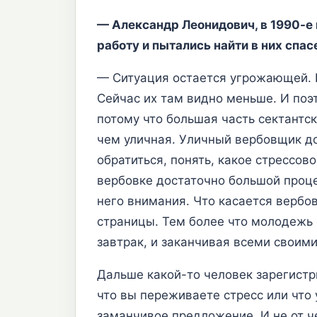
— Александр Леонидович, в 1990-е
работу и пытались найти в них спас
— Ситуация остается угрожающей. П
Сейчас их там видно меньше. И поэт
потому что большая часть сектантс
чем уличная. Уличный вербовщик до
обратиться, понять, какое стрессов
вербовке достаточно большой проце
него внимания. Что касается вербо
страницы. Тем более что молодежь с
завтрак, и заканчивая всеми своим
Дальше какой-то человек зарегистри
что вы переживаете стресс или что 
заманчивое предложение. И не от чел