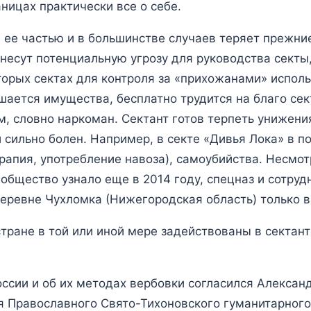
ницах практически все о себе.
я ее частью и в большинстве случаев теряет прежни
 несут потенциальную угрозу для руководства секты
оторых сектах для контроля за «прихожанами» испол
ишается имущества, бесплатно трудится на благо се
, словно наркоман. Сектант готов терпеть унижени
и сильно болен. Например, в секте «Дивья Лока» в 
рапия, употребление навоза), самоубийства. Несмотр
бщество узнало еще в 2014 году, спецназ и сотруд
деревне Чухломка (Нижегородская область) только в
тране в той или иной мере задействованы в сектан
оссии и об их методах вербовки согласился Алексан
 Православного Свято-Тихоновского гуманитарного