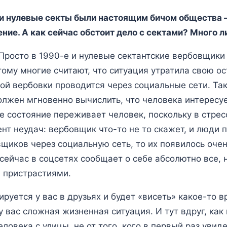
 и нулевые секты были настоящим бичом общества 
ение. А как сейчас обстоит дело с сектами? Много 
росто в 1990-е и нулевые сектантские вербовщики 
ому многие считают, что ситуация утратила свою ост
кой вербовки проводится через социальные сети. Та
лжен мгновенно вычислить, что человека интересуе
ое состояние переживает человек, поскольку в стре
нт неудач: вербовщик что-то не то скажет, и люди 
вщиков через социальную сеть, то их появилось оче
ейчас в соцсетях сообщает о себе абсолютно все, на
и пристрастиями.
руется у вас в друзьях и будет «висеть» какое-то вр
у вас сложная жизненная ситуация. И тут вдруг, как
овека с улицы, не от того, кого в первый раз увиде