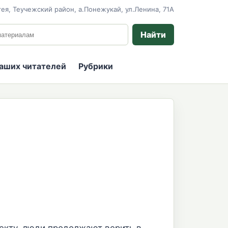
ея, Теучежский район, а.Понежукай, ул.Ленина, 71А
 сайту
Найти
наших читателей
Рубрики
лекту, люди продолжают верить в