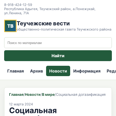
8-918-424-12-59
Республика Адыгея, Теучежский район, а.Понежукай,
ул.Ленина, 71А
Теучежские вести
ТВ
общественно-политическая газета Теучежского района
Поиск по сайту
Найти
Главная
Архив
Новости
Информация
Ред
Главная
/
Новости
/
В мире
/
Социальная догазификация
12 марта 2024
Социальная