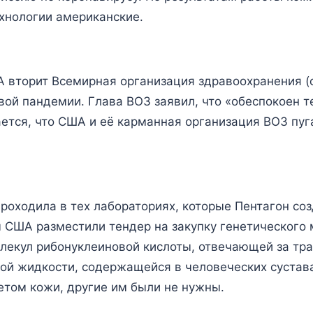
ехнологии американские.
 вторит Всемирная организация здравоохранения (с
вой пандемии. Глава ВОЗ заявил, что «обеспокоен т
ется, что США и её карманная организация ВОЗ пуг
проходила в тех лабораториях, которые Пентагон со
 США разместили тендер на закупку генетического 
олекул рибонуклеиновой кислоты, отвечающей за т
ной жидкости, содержащейся в человеческих сустава
етом кожи, другие им были не нужны.