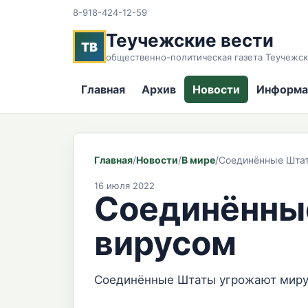
8-918-424-12-59
Теучежские вести
ТВ
общественно-политическая газета Теучежск
Главная
Архив
Новости
Информа
Главная
/
Новости
/
В мире
/
Соединённые Шта
16 июля 2022
Соединённы
вирусом
Соединённые Штаты угрожают миру