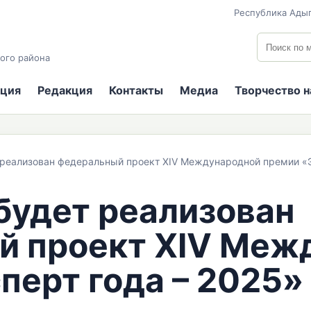
Республика Адыг
Поиск по
ого района
ция
Редакция
Контакты
Медиа
Творчество 
т реализован федеральный проект XIV Международной премии «Э
 будет реализован
й проект XIV Меж
перт года – 2025»