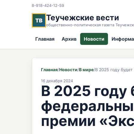
8-918-424-12-59
Теучежские вести
ТВ
общественно-политическая газета Теучежск
Главная
Архив
Новости
Информа
Главная
/
Новости
/
В мире
/
В 2025 году буде
16 декабря 2024
В 2025 году
федеральны
премии «Экс