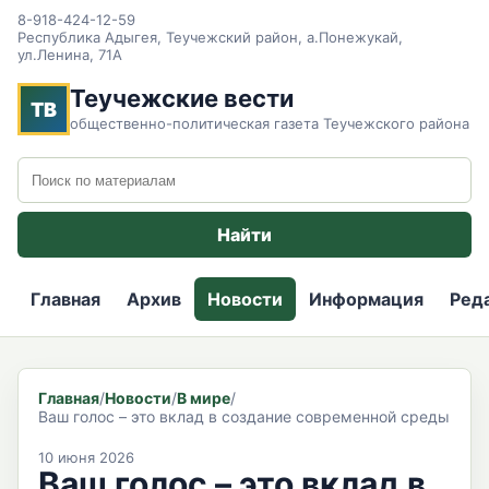
8-918-424-12-59
Республика Адыгея, Теучежский район, а.Понежукай,
ул.Ленина, 71А
Теучежские вести
ТВ
общественно-политическая газета Теучежского района
Поиск по сайту
Найти
Главная
Архив
Новости
Информация
Ред
Главная
/
Новости
/
В мире
/
Ваш голос – это вклад в создание современной среды
10 июня 2026
Ваш голос – это вклад в