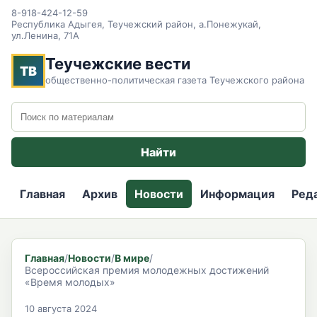
8-918-424-12-59
Республика Адыгея, Теучежский район, а.Понежукай,
ул.Ленина, 71А
Теучежские вести
ТВ
общественно-политическая газета Теучежского района
Поиск по сайту
Найти
Главная
Архив
Новости
Информация
Ред
Главная
/
Новости
/
В мире
/
Всероссийская премия молодежных достижений
«Время молодых»
10 августа 2024