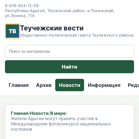
8-918-424-12-59
Республика Адыгея, Теучежский район, а.Понежукай,
ул.Ленина, 71А
Теучежские вести
ТВ
общественно-политическая газета Теучежского района
Поиск по сайту
Найти
Главная
Архив
Новости
Информация
Ред
Главная
/
Новости
/
В мире
/
Жители Адыгеи могут принять участие в
Международном фотоконкурсе национальных
костюмов